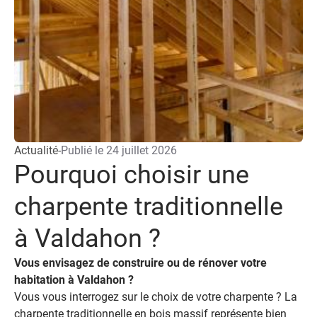
Actualité
-
Publié le
24 juillet 2026
Pourquoi choisir une
charpente traditionnelle
à Valdahon ?
Vous envisagez de construire ou de rénover votre
habitation à Valdahon ?
Vous vous interrogez sur le choix de votre charpente ? La charpente traditionnelle en bois massif représente bien plus qu'une simple structure porteuse. Elle forme le squelette de votre maison et garantit sa solidité pour les décennies à venir. Face aux techniques modernes comme les fermettes industrielles, la charpente traditionnelle s'impose comme un investissement durable qui valorise votre patrimoine. Découvrez pourquoi cette solution ancestrale reste aujourd'hui le choix privilégié des propriétaires exigeants. Une solidité éprouvée qui traverse les générations La charpente traditionnelle n'appartient pas au passé. Elle représente au contraire une technique éprouvée qui a fait ses preuves pendant des siècles. L'assemblage par tenons et mortaises crée des liaisons mécaniques d'une robustesse exceptionnelle. Cette structure ne dépend pas uniquement de la colle ou des connecteurs métalliques. Des essences de bois qui résistent au temps Le choix du bois garantit la durabilité de votre charpente. Nous privilégions des essences locales comme le chêne, le douglas ou l'épicéa. Nous les sélectionnons pour leurs propriétés mécaniques remarquables. Ces bois massifs peuvent supporter votre toiture pendant plus d'un siècle sans faiblir, à condition d'être correctement mis en œuvre et entretenus. Chaque pièce de bois est dimensionnée selon les charges à supporter et la portée à franchir. Cette approche sur mesure élimine les sous-dimensionnements qui fragilisent certaines constructions industrielles. Vous bénéficiez d'une structure capable de résister aux intempéries, à la neige abondante et aux vents violents de notre région. Une conception qui s'adapte à votre projet La charpente traditionnelle offre une liberté architecturale incomparable. Vous souhaitez aménager vos combles plus tard ? Créer une belle hauteur sous plafond ? Installer des fenêtres de toit généreuses ? La structure traditionnelle autorise toutes ces évolutions. Les fermes dégagent un espace libre exploitable. Les fermettes industrielles occupent tout le volume avec leur W métallique. Vous préservez ainsi vos options d'aménagement futur sans devoir entreprendre des travaux de renforcement coûteux. Cette flexibilité représente un atout majeur pour valoriser votre bien immobilier. Un savoir-faire artisanal qui fait la différence Les P'tits Charpentiers maîtrisent les techniques ancestrales d'assemblage. Nous intégrons aussi les exigences contemporaines. Chaque élément est taillé avec précision, ajusté et assemblé selon les règles de l'art. Cette expertise artisanale garantit la solidité de votre charpente et sa beauté esthétique. L'assemblage traditionnel permet aussi des réparations localisées en cas de besoin. Une structure industrielle impose souvent le remplacement complet d'éléments entiers. Votre investissement reste protégé sur le très long terme. Des performances thermiques et environnementales remarquables Choisir une charpente traditionnelle, c'est opter pour une construction respectueuse de l'environnement. Le bois massif stocke le carbone pendant toute la durée de vie du bâtiment. Il contribue à réduire votre empreinte écologique. Cette dimension environnementale prend aujourd'hui une importance croissante dans les projets de construction. Une isolation optimale pour votre confort La structure traditionnelle facilite la mise en œuvre d'une isolation performante. L'espace entre les chevrons accueille une épaisseur généreuse d'isolant. Cette épaisseur dépasse largement ce que permettent les fermettes industrielles. Vous pouvez atteindre une excellente isolation thermique sans compromettre la hauteur sous plafond de vos combles aménageables. Le bois possède lui-même des propriétés isolantes naturelles. Il crée une première barrière contre les pertes de chaleur. Cette caractéristique se traduit par des économies sur vos factures de chauffage, hiver comme été. Dans le Doubs, où les températures hivernales descendent régulièrement sous zéro, cette performance énergétique n'est pas un luxe. Un matériau sain pour votre habitat Le bois régule naturellement l'humidité ambiante. Il crée un climat intérieur sain et confortable. Il n'émet aucun composé organique volatil nocif, contrairement à certains matériaux industriels. Votre famille évolue dans un environnement préservé. Cet avantage est particulièrement important si vous envisagez d'aménager vos combles en chambres. La structure ouverte facilite aussi la ventilation naturelle de la toiture. Elle limite les risques de condensation et de développement de moisissures. Cette respiration du bâtiment contribue à la longévité de l'ensemble de votre construction, de la charpente à la couverture. Une approche durable de la construction Nous sélectionnons des bois issus de forêts gérées durablement, souvent locales. Cela réduit l'impact du transport. La Franche-Comté dispose de ressources forestières de qualité qui permettent d'approvisionner les chantiers en circuit court. Votre projet soutient ainsi l'économie locale tout en minimisant son bilan carbone. La durée de vie exceptionnelle d'une charpente traditionnelle bien conçue dépasse celle des alternatives industrielles. Cet investissement initial se révèle économiquement pertinent sur le long terme. Il apporte aussi une valeur patrimoniale à votre bien. Une valorisation esthétique incomparable Au-delà de ses performances techniques, la charpente traditionnelle offre une dimension esthétique unique. Les structures industrielles ne peuvent l'égaler. Les poutres apparentes créent un cachet authentique qui séduit les propriétaires attachés au caractère de leur habitation. Des volumes généreux qui subliment votre intérieur Laisser apparentes les pièces de charpente transforme vos combles en espaces de vie au charme unique. Les grosses sections de bois, les assemblages soignés et la géométrie élégante des fermes créent une ambiance chaleureuse. Impossible à reproduire avec des matériaux modernes. Cette mise en valeur de la structure augmente l'attrait de votre bien. Que ce soit pour votre plaisir personnel ou en vue d'une revente future. Les acheteurs potentiels reconnaissent immédiatement la qualité d'une charpente traditionnelle. Cela se traduit par une meilleure valorisation immobilière. Une personnalisation selon vos envies Chaque charpente traditionnelle est unique. Elle est conçue spécifiquement pour votre projet. Vous pouvez choisir les essences de bois, les finitions, le type d'assemblage visible et même la teinte naturelle ou traitée des boiseries. Cette personnalisation crée un résultat sur mesure qui reflète vos goûts et vos aspirations. Les P'tits Charpentiers vous accompagnent dans ces choix esthétiques. Nous respectons les impératifs structurels. Nous veillons à ce que la beauté de votre charpente ne compromette jamais sa fonction première : assurer la solidité et la protection de votre habitation. Une intégration harmonieuse dans le patrimoine local La charpente traditionnelle s'inscrit naturellement dans l'architecture régionale. Elle respecte les codes esthétiques locaux tout en permettant une touche de modernité dans les détails. Cette cohérence architecturale facilite l'obtention des autorisations d'urbanisme dans les zones protégées ou les secteurs à enjeu patrimonial. Que vous restauriez une bâtisse ancienne ou construisiez une maison neuve, la charpente traditionnelle assure une continuité visuelle et technique avec le bâti existant. Elle témoigne d'un savoir-faire régional que nous perpétuons avec fierté. Un accompagnement professionnel de A à Z Confier votre projet de charpente à des professionnels expérimentés vous garantit un résultat à la hauteur de vos attentes. Notre équipe de trois artisans passionnés met son expertise à votre service, de la conception jusqu'à la pose finale. Une étude personnalisée de votre projet Chaque habitation présente des spécificités qui influencent la conception de la charpente. Nous analysons la configuration de votre bâtiment, vos contraintes techniques, vos souhaits d'aménagement et votre budget. Nous élaborons ensuite une solution parfaitement adaptée. Cette approche sur mesure élimine les mauvaises surprises et optimise votre investissement. Nous prenons en compte l'ensemble des corps de métier qui interviendront après nous : couverture, zinguerie, isolation, aménagement des combles. Cette vision globale garantit la cohérence technique de votre projet et facilite la coordination entre les différents intervenants. Une fabrication artisanale rigoureuse La taille des bois s'effectue avec précision, en atelier ou sur chantier selon la configuration du projet. Chaque pièce est numérotée, chaque assemblage vérifié avant le levage. Cette rigueur dans la préparation assure un montage rapide et efficace. Elle limite les désagréments sur votre chantier. Nous sélectionnons des bois de charpente de première qualité, exempts de défauts structurels. Les traitements préventifs contre les insectes et les champignons sont appliqués selon les normes en vigueur. Vous obtenez une protection durable sans compromis sur la santé de votre habitat. Des garanties pour votre tranquillité Notre entreprise familiale dispose de toutes les assurances professionnelles requises. La garantie décennale protège votre investissement sur dix ans. Vous bénéficiez d'une sécurité juridique complète, que ce soit pour Valdahon, Besançon, Pontarlier ou toute autre localité où nous intervenons en Franche-Comté. Au-delà des obligations légales, nous restons disponibles pour vous conseiller sur l'entretien de votre charpente. Nous répondons à vos questions. Notre réputation se construit sur la durée, à travers la satisfaction de nos clients et la qualité de nos réalisations qui traversent le temps. Vous souhaitez bénéficier d'une charpente traditionnelle alliant solidité, esthétique et performance énergétique ? Les P'tits Charpentiers mettent leur savoir-faire artisanal à votre service. Nous concrétisons votre projet dans les règles de l'art. Dem