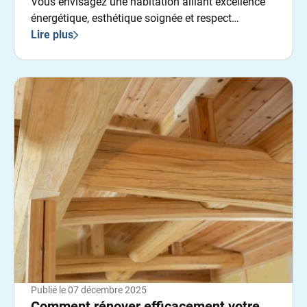
Vous envisagez une habitation alliant excellence
énergétique, esthétique soignée et respect
environnemental ?
Lire plus
Publié le
07 décembre 2025
Comment rénover efficacement votre